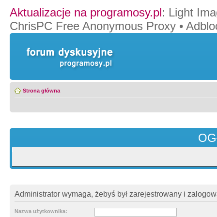
Aktualizacje na programosy.pl
:
Light Ima
ChrisPC Free Anonymous Proxy
•
Adblo
Strona główna
OG
Administrator wymaga, żebyś był zarejestrowany i zalogowa
Nazwa użytkownika: