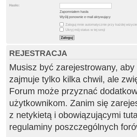
Hasło:
Zapomniałem hasła
Wyślij ponownie e-mail aktywujący
Zaloguj mnie automatycznie przy każdej wizycie
Ukryj mój status w tej sesji
REJESTRACJA
Musisz być zarejestrowany, aby
zajmuje tylko kilka chwil, ale z
Forum może przyznać dodatkow
użytkownikom. Zanim się zarejes
z netykietą i obowiązującymi tut
regulaminy poszczególnych foró