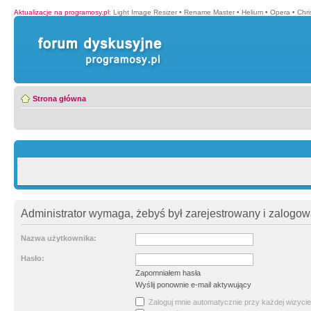
Aktualizacje na programosy.pl
:
Light Image Resizer
•
Rename Master
•
Helium
•
Opera
•
Chr
Strona główna
Administrator wymaga, żebyś był zarejestrowany i zalogowa
Nazwa użytkownika:
Hasło:
Zapomniałem hasła
Wyślij ponownie e-mail aktywujący
Zaloguj mnie automatycznie przy każdej wizycie