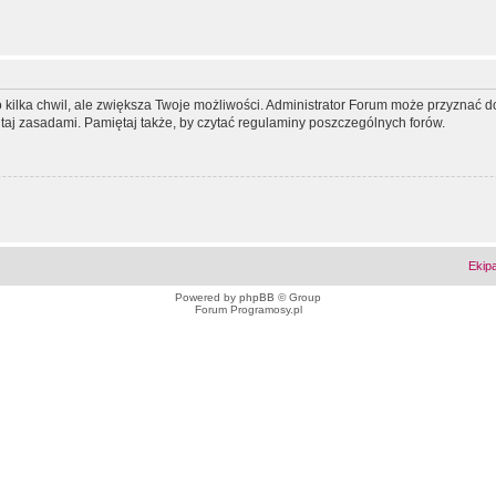
ko kilka chwil, ale zwiększa Twoje możliwości. Administrator Forum może przyzna
tutaj zasadami. Pamiętaj także, by czytać regulaminy poszczególnych forów.
Ekip
Powered by
phpBB
© Group
Forum Programosy.pl