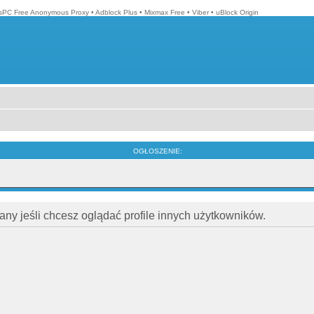
isPC Free Anonymous Proxy
•
Adblock Plus
•
Mixmax Free
•
Viber
•
uBlock Origin
OGŁOSZENIE:
ny jeśli chcesz oglądać profile innych użytkowników.