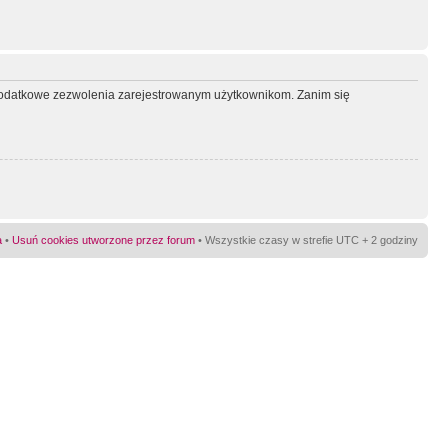
ć dodatkowe zezwolenia zarejestrowanym użytkownikom. Zanim się
a
•
Usuń cookies utworzone przez forum
• Wszystkie czasy w strefie UTC + 2 godziny