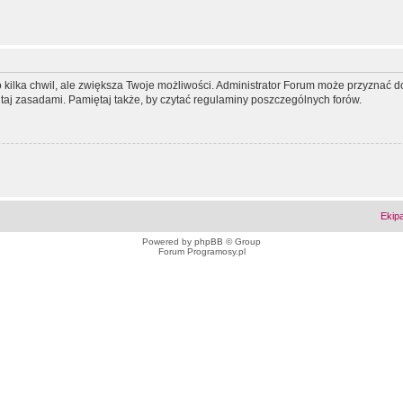
ko kilka chwil, ale zwiększa Twoje możliwości. Administrator Forum może przyzna
tutaj zasadami. Pamiętaj także, by czytać regulaminy poszczególnych forów.
Ekip
Powered by
phpBB
© Group
Forum Programosy.pl