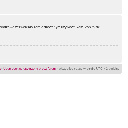
ć dodatkowe zezwolenia zarejestrowanym użytkownikom. Zanim się
a
•
Usuń cookies utworzone przez forum
• Wszystkie czasy w strefie UTC + 2 godziny