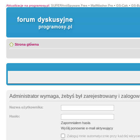
Aktualizacje na programosy.pl
:
SUPERAntiSpyware Free
•
MailWasher Pro
•
GS-Calc
•
GS-B
Strona główna
Administrator wymaga, żebyś był zarejestrowany i zalogowa
Nazwa użytkownika:
Hasło:
Zapomniałem hasła
Wyślij ponownie e-mail aktywujący
Zaloguj mnie automatycznie przy każdej wizycie