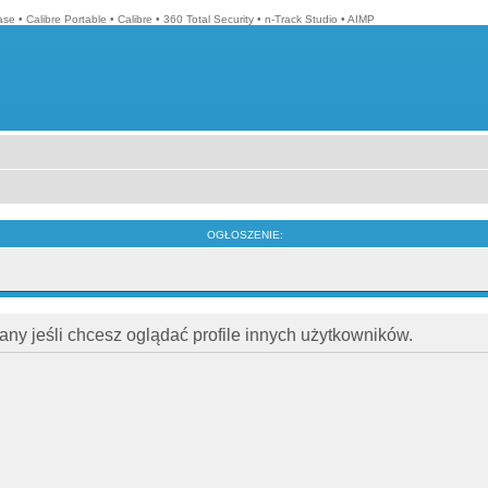
ase
•
Calibre Portable
•
Calibre
•
360 Total Security
•
n-Track Studio
•
AIMP
OGŁOSZENIE:
ny jeśli chcesz oglądać profile innych użytkowników.