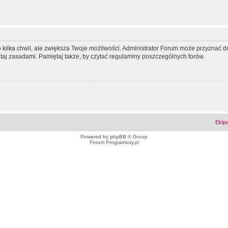
ko kilka chwil, ale zwiększa Twoje możliwości. Administrator Forum może przyzna
tutaj zasadami. Pamiętaj także, by czytać regulaminy poszczególnych forów.
Ekip
Powered by
phpBB
© Group
Forum Programosy.pl