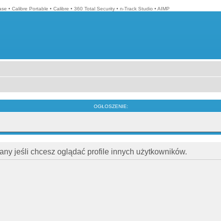
ase
•
Calibre Portable
•
Calibre
•
360 Total Security
•
n-Track Studio
•
AIMP
OGŁOSZENIE:
ny jeśli chcesz oglądać profile innych użytkowników.