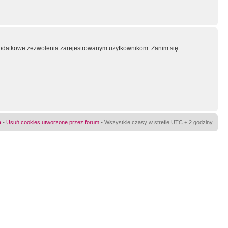
ć dodatkowe zezwolenia zarejestrowanym użytkownikom. Zanim się
a
•
Usuń cookies utworzone przez forum
• Wszystkie czasy w strefie UTC + 2 godziny