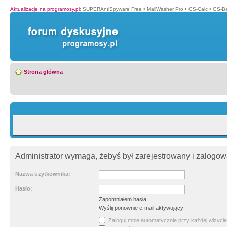
Aktualizacje na programosy.pl
:
SUPERAntiSpyware Free
•
MailWasher Pro
•
GS-Calc
•
GS-B
Strona główna
Administrator wymaga, żebyś był zarejestrowany i zalogowa
Nazwa użytkownika:
Hasło:
Zapomniałem hasła
Wyślij ponownie e-mail aktywujący
Zaloguj mnie automatycznie przy każdej wizycie