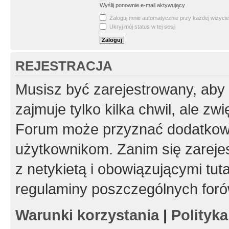
Wyślij ponownie e-mail aktywujący
Zaloguj mnie automatycznie przy każdej wizycie
Ukryj mój status w tej sesji
REJESTRACJA
Musisz być zarejestrowany, aby
zajmuje tylko kilka chwil, ale z
Forum może przyznać dodatkow
użytkownikom. Zanim się zarejes
z netykietą i obowiązującymi tut
regulaminy poszczególnych foró
Warunki korzystania
|
Polityk