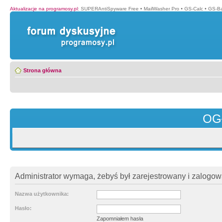
Aktualizacje na programosy.pl
:
SUPERAntiSpyware Free
•
MailWasher Pro
•
GS-Calc
•
GS-B
Strona główna
OG
Administrator wymaga, żebyś był zarejestrowany i zalogowa
Nazwa użytkownika:
Hasło:
Zapomniałem hasła