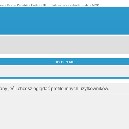
ase
•
Calibre Portable
•
Calibre
•
360 Total Security
•
n-Track Studio
•
AIMP
OGŁOSZENIE:
ny jeśli chcesz oglądać profile innych użytkowników.