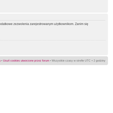
ć dodatkowe zezwolenia zarejestrowanym użytkownikom. Zanim się
a
•
Usuń cookies utworzone przez forum
• Wszystkie czasy w strefie UTC + 2 godziny