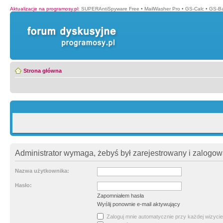
Aktualizacje na programosy.pl
:
SUPERAntiSpyware Free
•
MailWasher Pro
•
GS-Calc
•
GS-B
Strona główna
Administrator wymaga, żebyś był zarejestrowany i zalogowa
Nazwa użytkownika:
Hasło:
Zapomniałem hasła
Wyślij ponownie e-mail aktywujący
Zaloguj mnie automatycznie przy każdej wizycie