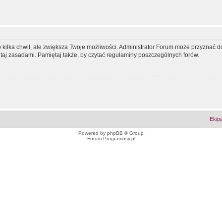
ko kilka chwil, ale zwiększa Twoje możliwości. Administrator Forum może przyzna
tutaj zasadami. Pamiętaj także, by czytać regulaminy poszczególnych forów.
Ekip
Powered by
phpBB
© Group
Forum Programosy.pl