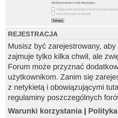
Wyślij ponownie e-mail aktywujący
Zaloguj mnie automatycznie przy każdej wizycie
Ukryj mój status w tej sesji
REJESTRACJA
Musisz być zarejestrowany, aby
zajmuje tylko kilka chwil, ale z
Forum może przyznać dodatkow
użytkownikom. Zanim się zarejes
z netykietą i obowiązującymi tut
regulaminy poszczególnych foró
Warunki korzystania
|
Polityk