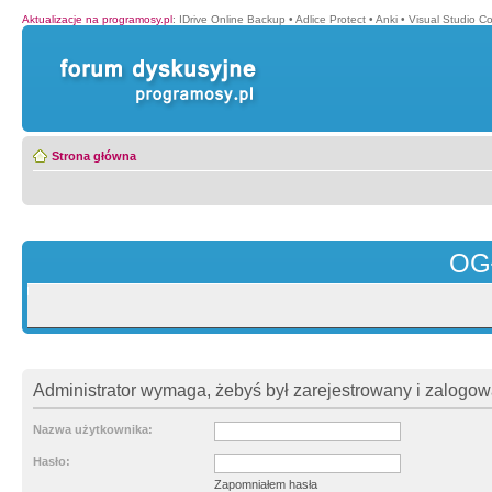
Aktualizacje na programosy.pl
:
IDrive Online Backup
•
Adlice Protect
•
Anki
•
Visual Studio C
Strona główna
OG
Administrator wymaga, żebyś był zarejestrowany i zalogowa
Nazwa użytkownika:
Hasło:
Zapomniałem hasła