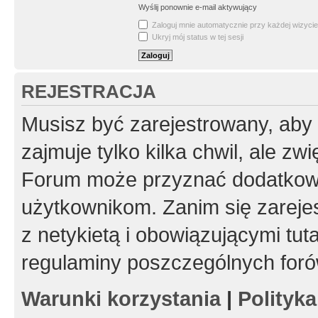
Wyślij ponownie e-mail aktywujący
Zaloguj mnie automatycznie przy każdej wizycie
Ukryj mój status w tej sesji
REJESTRACJA
Musisz być zarejestrowany, aby
zajmuje tylko kilka chwil, ale z
Forum może przyznać dodatkow
użytkownikom. Zanim się zarejes
z netykietą i obowiązującymi tut
regulaminy poszczególnych foró
Warunki korzystania
|
Polityk