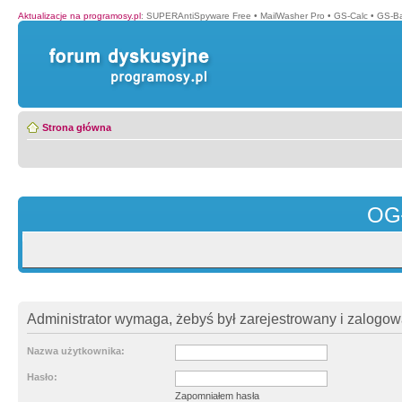
Aktualizacje na programosy.pl
:
SUPERAntiSpyware Free
•
MailWasher Pro
•
GS-Calc
•
GS-B
Strona główna
OG
Administrator wymaga, żebyś był zarejestrowany i zalogowa
Nazwa użytkownika:
Hasło:
Zapomniałem hasła