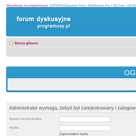
Aktualizacje na programosy.pl
:
SUPERAntiSpyware Free
•
MailWasher Pro
•
GS-Calc
•
GS-B
Strona główna
OG
Administrator wymaga, żebyś był zarejestrowany i zalogowa
Nazwa użytkownika:
Hasło:
Zapomniałem hasła