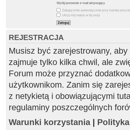
Wyślij ponownie e-mail aktywujący
Zaloguj mnie automatycznie przy każdej wizycie
Ukryj mój status w tej sesji
REJESTRACJA
Musisz być zarejestrowany, aby
zajmuje tylko kilka chwil, ale z
Forum może przyznać dodatkow
użytkownikom. Zanim się zarejes
z netykietą i obowiązującymi tut
regulaminy poszczególnych foró
Warunki korzystania
|
Polityk