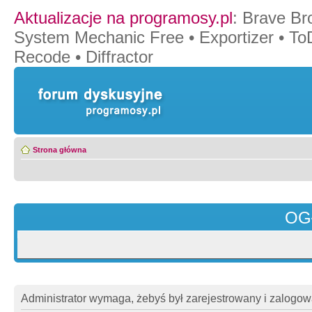
Aktualizacje na programosy.pl
:
Brave Br
System Mechanic Free
•
Exportizer
•
To
Recode
•
Diffractor
Strona główna
OG
Administrator wymaga, żebyś był zarejestrowany i zalogowa