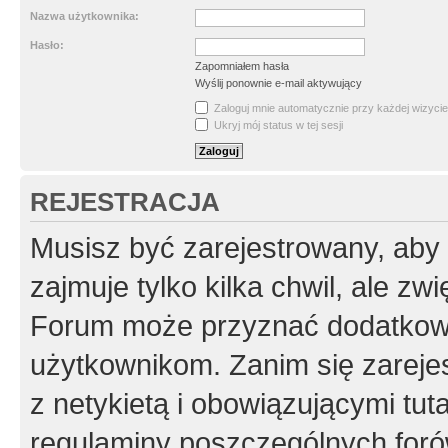
Nazwa użytkownika:
Hasło:
Zapomniałem hasła
Wyślij ponownie e-mail aktywujący
Zaloguj mnie automatycznie przy każdej wizycie
Ukryj mój status w tej sesji
REJESTRACJA
Musisz być zarejestrowany, aby
zajmuje tylko kilka chwil, ale z
Forum może przyznać dodatkow
użytkownikom. Zanim się zarejes
z netykietą i obowiązującymi tut
regulaminy poszczególnych foró