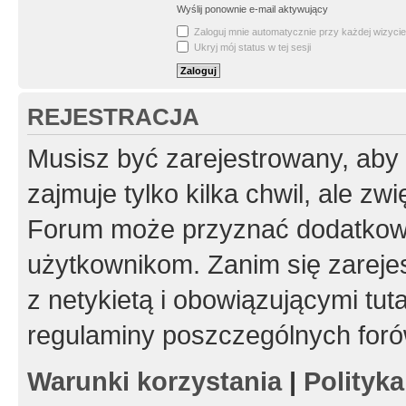
Wyślij ponownie e-mail aktywujący
Zaloguj mnie automatycznie przy każdej wizycie
Ukryj mój status w tej sesji
REJESTRACJA
Musisz być zarejestrowany, aby
zajmuje tylko kilka chwil, ale z
Forum może przyznać dodatkow
użytkownikom. Zanim się zarejes
z netykietą i obowiązującymi tut
regulaminy poszczególnych foró
Warunki korzystania
|
Polityk