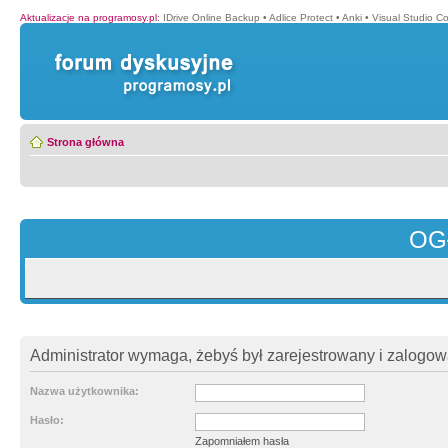
Aktualizacje na programosy.pl
:
IDrive Online Backup
•
Adlice Protect
•
Anki
•
Visual Studio C
Strona główna
OG
Administrator wymaga, żebyś był zarejestrowany i zalogowa
Nazwa użytkownika:
Hasło:
Zapomniałem hasła