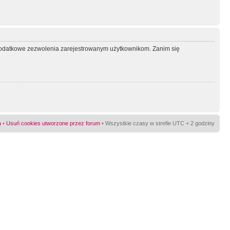
ć dodatkowe zezwolenia zarejestrowanym użytkownikom. Zanim się
a
•
Usuń cookies utworzone przez forum
• Wszystkie czasy w strefie UTC + 2 godziny