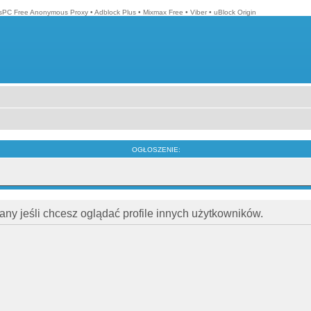
isPC Free Anonymous Proxy
•
Adblock Plus
•
Mixmax Free
•
Viber
•
uBlock Origin
OGŁOSZENIE:
ny jeśli chcesz oglądać profile innych użytkowników.