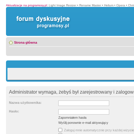
Aktualizacje na programosy.pl
:
Light Image Resizer
•
Rename Master
•
Helium
•
Opera
•
Chr
Strona główna
Administrator wymaga, żebyś był zarejestrowany i zalogowa
Nazwa użytkownika:
Hasło:
Zapomniałem hasła
Wyślij ponownie e-mail aktywujący
Zaloguj mnie automatycznie przy każdej wizycie