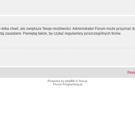
ko kilka chwil, ale zwiększa Twoje możliwości. Administrator Forum może przyzna
tutaj zasadami. Pamiętaj także, by czytać regulaminy poszczególnych forów.
Ekip
Powered by
phpBB
© Group
Forum Programosy.pl