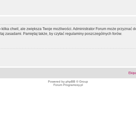
ko kilka chwil, ale zwiększa Twoje możliwości. Administrator Forum może przyzna
tutaj zasadami. Pamiętaj także, by czytać regulaminy poszczególnych forów.
Ekip
Powered by
phpBB
© Group
Forum Programosy.pl