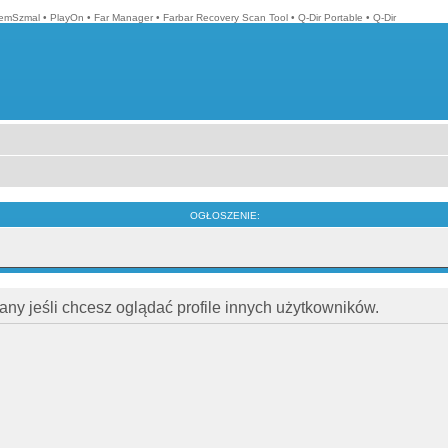
emSzmal
•
PlayOn
•
Far Manager
•
Farbar Recovery Scan Tool
•
Q-Dir Portable
•
Q-Dir
OGŁOSZENIE:
ny jeśli chcesz oglądać profile innych użytkowników.