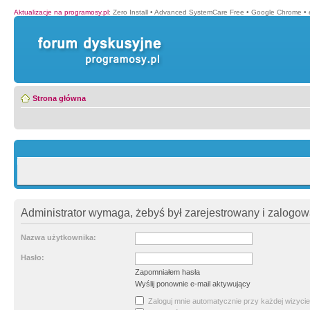
Aktualizacje na programosy.pl
:
Zero Install
•
Advanced SystemCare Free
•
Google Chrome
•
Strona główna
Administrator wymaga, żebyś był zarejestrowany i zalogowa
Nazwa użytkownika:
Hasło:
Zapomniałem hasła
Wyślij ponownie e-mail aktywujący
Zaloguj mnie automatycznie przy każdej wizycie