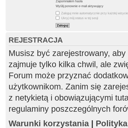
Zapomniałem hasła
Wyślij ponownie e-mail aktywujący
Zaloguj mnie automatycznie przy każdej wizycie
Ukryj mój status w tej sesji
REJESTRACJA
Musisz być zarejestrowany, aby
zajmuje tylko kilka chwil, ale z
Forum może przyznać dodatkow
użytkownikom. Zanim się zarejes
z netykietą i obowiązującymi tut
regulaminy poszczególnych foró
Warunki korzystania
|
Polityk