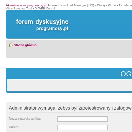
Aktualizacje na programosy.pl
:
Internet Download Manager (IDM)
•
Chasys Photo
•
Far Mana
Virus Removal Tool
•
Dr.WEB CureIt!
Strona główna
OG
Administrator wymaga, żebyś był zarejestrowany i zalogowa
Nazwa użytkownika:
Hasło: