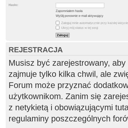
Hasło:
Zapomniałem hasła
Wyślij ponownie e-mail aktywujący
Zaloguj mnie automatycznie przy każdej wizycie
Ukryj mój status w tej sesji
REJESTRACJA
Musisz być zarejestrowany, aby
zajmuje tylko kilka chwil, ale z
Forum może przyznać dodatkow
użytkownikom. Zanim się zarejes
z netykietą i obowiązującymi tut
regulaminy poszczególnych foró