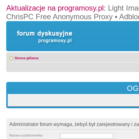
Aktualizacje na programosy.pl
:
Light Ima
ChrisPC Free Anonymous Proxy
•
Adblo
Strona główna
OG
Administrator forum wymaga, żebyś był zarejestrowany i z
Nazwa użytkownika: