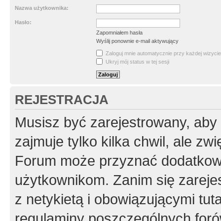
Nazwa użytkownika:
Hasło:
Zapomniałem hasła
Wyślij ponownie e-mail aktywujący
Zaloguj mnie automatycznie przy każdej wizycie
Ukryj mój status w tej sesji
REJESTRACJA
Musisz być zarejestrowany, aby
zajmuje tylko kilka chwil, ale z
Forum może przyznać dodatkow
użytkownikom. Zanim się zarejes
z netykietą i obowiązującymi tut
regulaminy poszczególnych foró