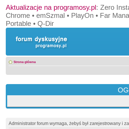
Aktualizacje na programosy.pl
:
Zero Insta
Chrome
•
emSzmal
•
PlayOn
•
Far Mana
Portable
•
Q-Dir
Strona główna
OG
Administrator forum wymaga, żebyś był zarejestrowany i z