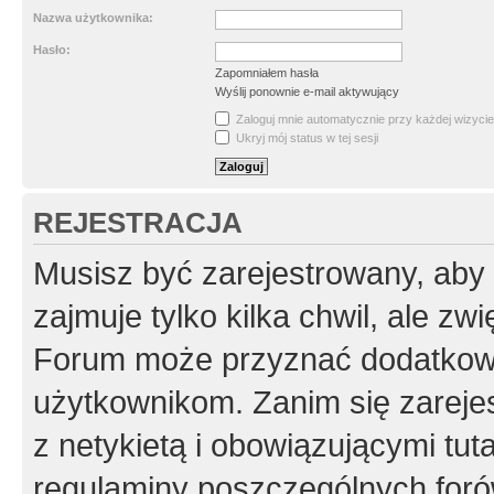
Nazwa użytkownika:
Hasło:
Zapomniałem hasła
Wyślij ponownie e-mail aktywujący
Zaloguj mnie automatycznie przy każdej wizycie
Ukryj mój status w tej sesji
REJESTRACJA
Musisz być zarejestrowany, aby
zajmuje tylko kilka chwil, ale z
Forum może przyznać dodatkow
użytkownikom. Zanim się zarejes
z netykietą i obowiązującymi tut
regulaminy poszczególnych foró