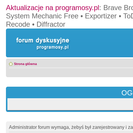
Aktualizacje na programosy.pl
:
Brave Br
System Mechanic Free
•
Exportizer
•
To
Recode
•
Diffractor
Strona główna
OG
Administrator forum wymaga, żebyś był zarejestrowany i z