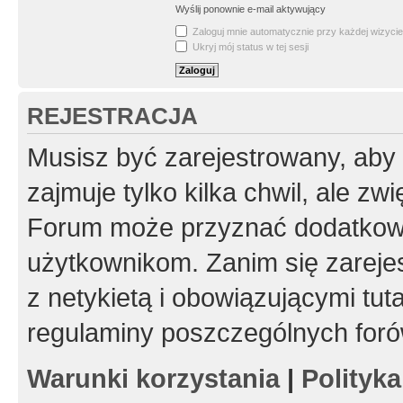
Wyślij ponownie e-mail aktywujący
Zaloguj mnie automatycznie przy każdej wizycie
Ukryj mój status w tej sesji
REJESTRACJA
Musisz być zarejestrowany, aby
zajmuje tylko kilka chwil, ale z
Forum może przyznać dodatkow
użytkownikom. Zanim się zarejes
z netykietą i obowiązującymi tut
regulaminy poszczególnych foró
Warunki korzystania
|
Polityk