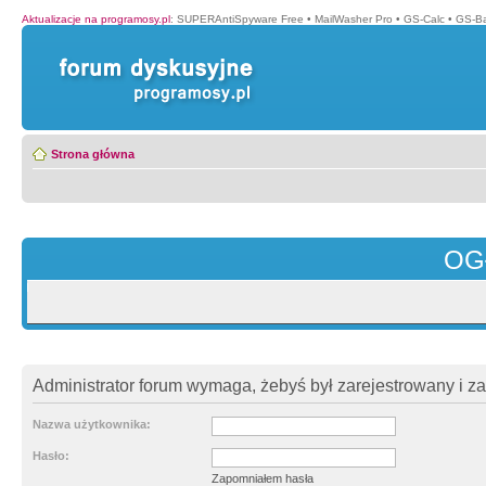
Aktualizacje na programosy.pl
:
SUPERAntiSpyware Free
•
MailWasher Pro
•
GS-Calc
•
GS-B
Strona główna
OG
Administrator forum wymaga, żebyś był zarejestrowany i z
Nazwa użytkownika:
Hasło:
Zapomniałem hasła