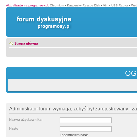
Aktualizacje na programosy.pl
:
Chromium
•
Kaspersky Rescue Disk
•
Vim
•
USB Raptor
•
Web
Strona główna
OG
Administrator forum wymaga, żebyś był zarejestrowany i z
Nazwa użytkownika:
Hasło:
Zapomniałem hasła