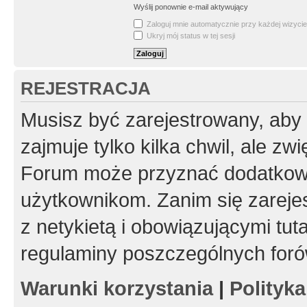
Wyślij ponownie e-mail aktywujący
Zaloguj mnie automatycznie przy każdej wizycie
Ukryj mój status w tej sesji
REJESTRACJA
Musisz być zarejestrowany, aby
zajmuje tylko kilka chwil, ale z
Forum może przyznać dodatkow
użytkownikom. Zanim się zarejes
z netykietą i obowiązującymi tut
regulaminy poszczególnych foró
Warunki korzystania
|
Polityk