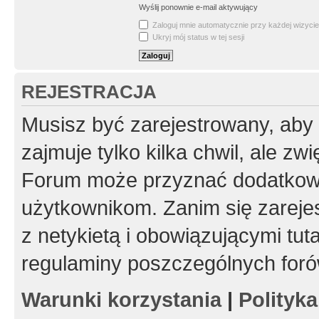
Wyślij ponownie e-mail aktywujący
Zaloguj mnie automatycznie przy każdej wizycie
Ukryj mój status w tej sesji
REJESTRACJA
Musisz być zarejestrowany, aby
zajmuje tylko kilka chwil, ale z
Forum może przyznać dodatkow
użytkownikom. Zanim się zarejes
z netykietą i obowiązującymi tut
regulaminy poszczególnych foró
Warunki korzystania
|
Polityk