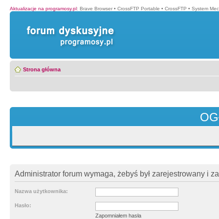
Aktualizacje na programosy.pl
:
Brave Browser
•
CrossFTP Portable
•
CrossFTP
•
System Mec
Strona główna
OG
Administrator forum wymaga, żebyś był zarejestrowany i z
Nazwa użytkownika:
Hasło:
Zapomniałem hasła