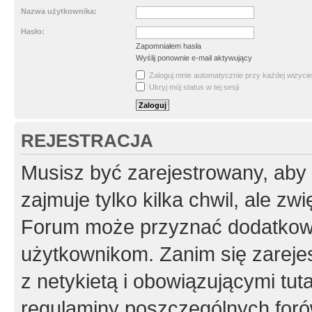
Nazwa użytkownika:
Hasło:
Zapomniałem hasła
Wyślij ponownie e-mail aktywujący
Zaloguj mnie automatycznie przy każdej wizycie
Ukryj mój status w tej sesji
REJESTRACJA
Musisz być zarejestrowany, aby
zajmuje tylko kilka chwil, ale z
Forum może przyznać dodatkow
użytkownikom. Zanim się zarejes
z netykietą i obowiązującymi tut
regulaminy poszczególnych foró