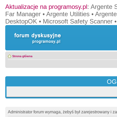
Aktualizacje na programosy.pl
:
Argente 
Far Manager
•
Argente Utilities
•
Argente
DesktopOK
•
Microsoft Safety Scanner
Strona główna
OG
Administrator forum wymaga, żebyś był zarejestrowany i z