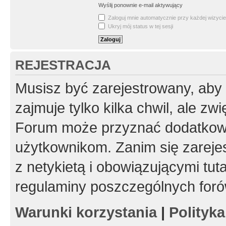
Wyślij ponownie e-mail aktywujący
Zaloguj mnie automatycznie przy każdej wizycie
Ukryj mój status w tej sesji
REJESTRACJA
Musisz być zarejestrowany, aby
zajmuje tylko kilka chwil, ale z
Forum może przyznać dodatkow
użytkownikom. Zanim się zarejes
z netykietą i obowiązującymi tut
regulaminy poszczególnych foró
Warunki korzystania
|
Polityk