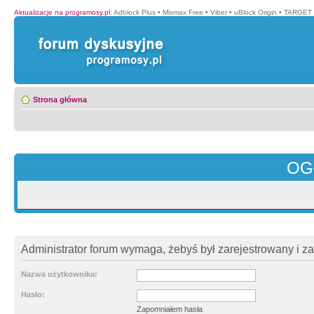
Aktualizacje na programosy.pl
:
Adblock Plus
•
Mixmax Free
•
Viber
•
uBlock Origin
•
TARGET 
Strona główna
OG
Administrator forum wymaga, żebyś był zarejestrowany i z
Nazwa użytkownika:
Hasło:
Zapomniałem hasła