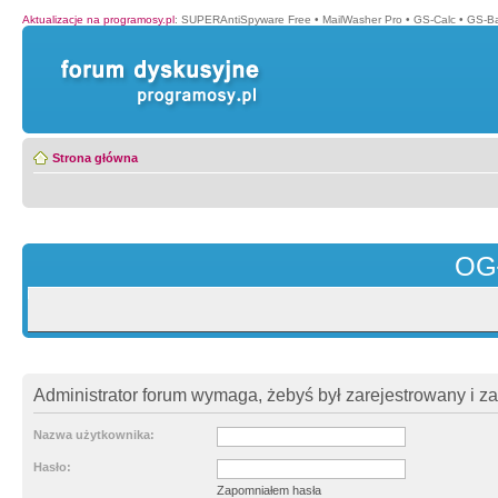
Aktualizacje na programosy.pl
:
SUPERAntiSpyware Free
•
MailWasher Pro
•
GS-Calc
•
GS-B
Strona główna
OG
Administrator forum wymaga, żebyś był zarejestrowany i z
Nazwa użytkownika:
Hasło:
Zapomniałem hasła