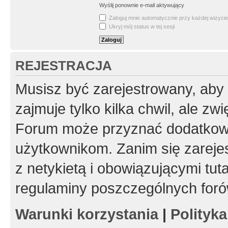
Wyślij ponownie e-mail aktywujący
Zaloguj mnie automatycznie przy każdej wizycie
Ukryj mój status w tej sesji
REJESTRACJA
Musisz być zarejestrowany, aby
zajmuje tylko kilka chwil, ale z
Forum może przyznać dodatkow
użytkownikom. Zanim się zarejes
z netykietą i obowiązującymi tut
regulaminy poszczególnych foró
Warunki korzystania
|
Polityk