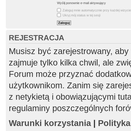
Wyślij ponownie e-mail aktywujący
Zaloguj mnie automatycznie przy każdej wizycie
Ukryj mój status w tej sesji
REJESTRACJA
Musisz być zarejestrowany, aby
zajmuje tylko kilka chwil, ale z
Forum może przyznać dodatkow
użytkownikom. Zanim się zarejes
z netykietą i obowiązującymi tut
regulaminy poszczególnych foró
Warunki korzystania
|
Polityk