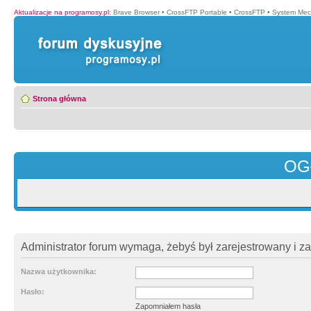
Aktualizacje na programosy.pl
:
Brave Browser
•
CrossFTP Portable
•
CrossFTP
•
System Mec
Strona główna
OG
Administrator forum wymaga, żebyś był zarejestrowany i z
Nazwa użytkownika:
Hasło:
Zapomniałem hasła