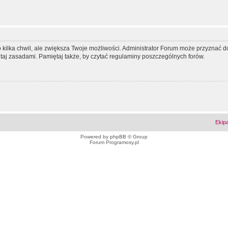
ko kilka chwil, ale zwiększa Twoje możliwości. Administrator Forum może przyzna
tutaj zasadami. Pamiętaj także, by czytać regulaminy poszczególnych forów.
Ekip
Powered by
phpBB
© Group
Forum Programosy.pl