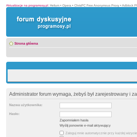
Aktualizacje na programosy.pl
:
Helium
•
Opera
•
ChrisPC Free Anonymous Proxy
•
Adblock P
Strona główna
Administrator forum wymaga, żebyś był zarejestrowany i z
Nazwa użytkownika:
Hasło:
Zapomniałem hasła
Wyślij ponownie e-mail aktywujący
Zaloguj mnie automatycznie przy każdej wizycie