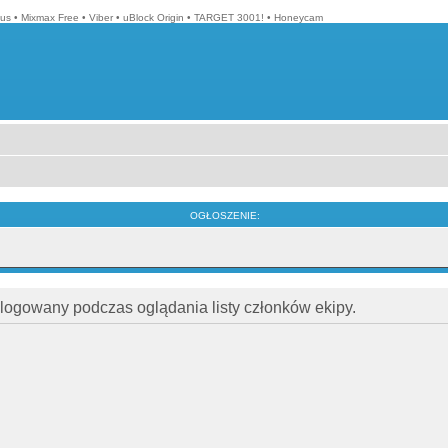
lus
•
Mixmax Free
•
Viber
•
uBlock Origin
•
TARGET 3001!
•
Honeycam
OGŁOSZENIE:
alogowany podczas oglądania listy członków ekipy.