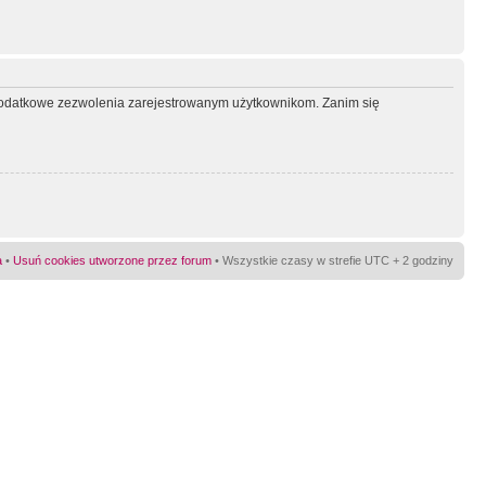
ć dodatkowe zezwolenia zarejestrowanym użytkownikom. Zanim się
a
•
Usuń cookies utworzone przez forum
• Wszystkie czasy w strefie UTC + 2 godziny