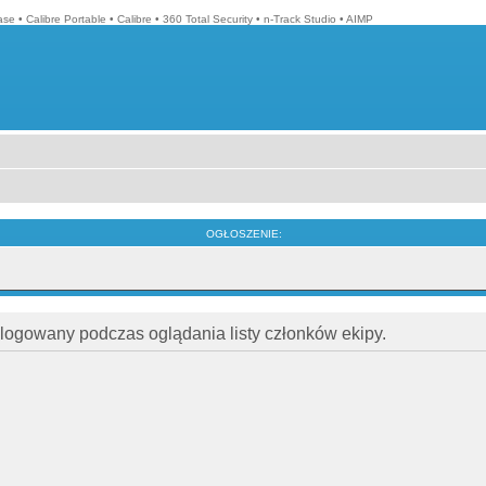
ase
•
Calibre Portable
•
Calibre
•
360 Total Security
•
n-Track Studio
•
AIMP
OGŁOSZENIE:
alogowany podczas oglądania listy członków ekipy.