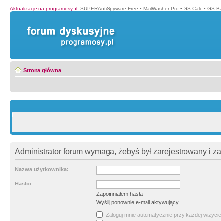
Aktualizacje na programosy.pl
:
SUPERAntiSpyware Free
•
MailWasher Pro
•
GS-Calc
•
GS-B
Strona główna
Administrator forum wymaga, żebyś był zarejestrowany i z
Nazwa użytkownika:
Hasło:
Zapomniałem hasła
Wyślij ponownie e-mail aktywujący
Zaloguj mnie automatycznie przy każdej wizycie