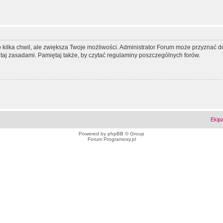
ko kilka chwil, ale zwiększa Twoje możliwości. Administrator Forum może przyzna
tutaj zasadami. Pamiętaj także, by czytać regulaminy poszczególnych forów.
Ekip
Powered by
phpBB
© Group
Forum Programosy.pl