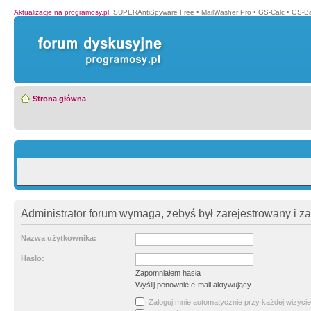
Aktualizacje na programosy.pl
:
SUPERAntiSpyware Free
•
MailWasher Pro
•
GS-Calc
•
GS-B
Strona główna
Administrator forum wymaga, żebyś był zarejestrowany i z
Nazwa użytkownika:
Hasło:
Zapomniałem hasła
Wyślij ponownie e-mail aktywujący
Zaloguj mnie automatycznie przy każdej wizycie