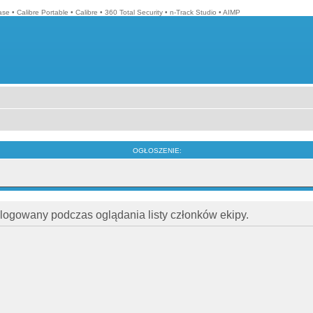
ase
•
Calibre Portable
•
Calibre
•
360 Total Security
•
n-Track Studio
•
AIMP
OGŁOSZENIE:
alogowany podczas oglądania listy członków ekipy.