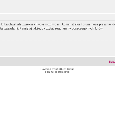
ko kilka chwil, ale zwiększa Twoje możliwości. Administrator Forum może przyzna
tutaj zasadami. Pamiętaj także, by czytać regulaminy poszczególnych forów.
Ekip
Powered by
phpBB
© Group
Forum Programosy.pl