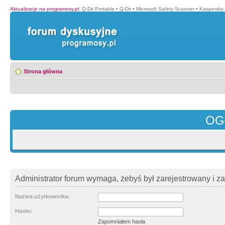
Aktualizacje na programosy.pl
:
Q-Dir Portable
•
Q-Dir
•
Microsoft Safety Scanner
•
Kaspersky 
Strona główna
OG
Administrator forum wymaga, żebyś był zarejestrowany i z
Nazwa użytkownika:
Hasło:
Zapomniałem hasła