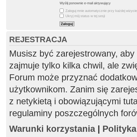
Wyślij ponownie e-mail aktywujący
Zaloguj mnie automatycznie przy każdej wizycie
Ukryj mój status w tej sesji
REJESTRACJA
Musisz być zarejestrowany, aby
zajmuje tylko kilka chwil, ale z
Forum może przyznać dodatkow
użytkownikom. Zanim się zarejes
z netykietą i obowiązującymi tut
regulaminy poszczególnych foró
Warunki korzystania
|
Polityk