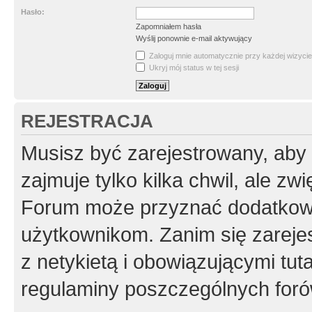
Hasło:
Zapomniałem hasła
Wyślij ponownie e-mail aktywujący
Zaloguj mnie automatycznie przy każdej wizycie
Ukryj mój status w tej sesji
REJESTRACJA
Musisz być zarejestrowany, aby
zajmuje tylko kilka chwil, ale z
Forum może przyznać dodatkow
użytkownikom. Zanim się zarejes
z netykietą i obowiązującymi tut
regulaminy poszczególnych foró