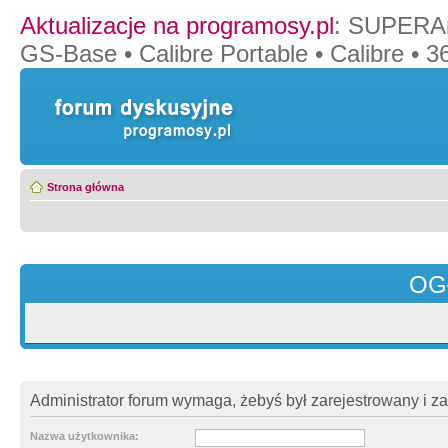
Aktualizacje na programosy.pl
:
SUPERAn
GS-Base
•
Calibre Portable
•
Calibre
•
36
Strona główna
OG
Administrator forum wymaga, żebyś był zarejestrowany i z
Nazwa użytkownika: