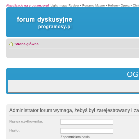
Aktualizacje na programosy.pl
:
Light Image Resizer
•
Rename Master
•
Helium
•
Opera
•
Chr
Strona główna
OG
Administrator forum wymaga, żebyś był zarejestrowany i z
Nazwa użytkownika:
Hasło:
Zapomniałem hasła