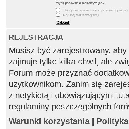
Wyślij ponownie e-mail aktywujący
Zaloguj mnie automatycznie przy każdej wizycie
Ukryj mój status w tej sesji
REJESTRACJA
Musisz być zarejestrowany, aby
zajmuje tylko kilka chwil, ale z
Forum może przyznać dodatkow
użytkownikom. Zanim się zarejes
z netykietą i obowiązującymi tut
regulaminy poszczególnych foró
Warunki korzystania
|
Polityk