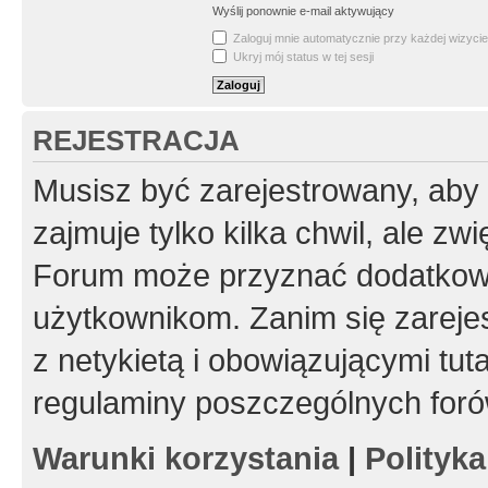
Wyślij ponownie e-mail aktywujący
Zaloguj mnie automatycznie przy każdej wizycie
Ukryj mój status w tej sesji
REJESTRACJA
Musisz być zarejestrowany, aby
zajmuje tylko kilka chwil, ale z
Forum może przyznać dodatkow
użytkownikom. Zanim się zarejes
z netykietą i obowiązującymi tut
regulaminy poszczególnych foró
Warunki korzystania
|
Polityk