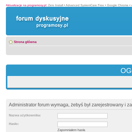
Aktualizacje na programosy.pl
:
Zero Install
•
Advanced SystemCare Free
•
Google Chrome
•
Strona główna
OG
Administrator forum wymaga, żebyś był zarejestrowany i z
Nazwa użytkownika:
Hasło:
Zapomniałem hasła