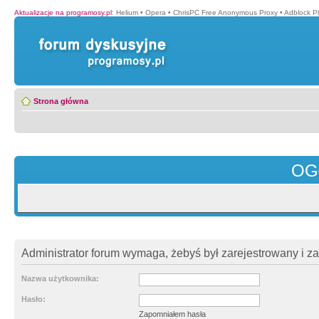
Aktualizacje na programosy.pl
:
Helium
•
Opera
•
ChrisPC Free Anonymous Proxy
•
Adblock P
Strona główna
OG
Administrator forum wymaga, żebyś był zarejestrowany i z
Nazwa użytkownika:
Hasło:
Zapomniałem hasła