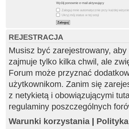
Wyślij ponownie e-mail aktywujący
Zaloguj mnie automatycznie przy każdej wizycie
Ukryj mój status w tej sesji
REJESTRACJA
Musisz być zarejestrowany, aby
zajmuje tylko kilka chwil, ale z
Forum może przyznać dodatkow
użytkownikom. Zanim się zarejes
z netykietą i obowiązującymi tut
regulaminy poszczególnych foró
Warunki korzystania
|
Polityk