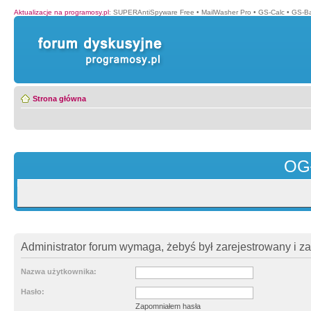
Aktualizacje na programosy.pl
:
SUPERAntiSpyware Free
•
MailWasher Pro
•
GS-Calc
•
GS-B
Strona główna
OG
Administrator forum wymaga, żebyś był zarejestrowany i z
Nazwa użytkownika:
Hasło:
Zapomniałem hasła