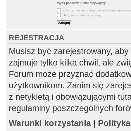
Wyślij ponownie e-mail aktywujący
Zaloguj mnie automatycznie przy każdej wizycie
Ukryj mój status w tej sesji
REJESTRACJA
Musisz być zarejestrowany, aby
zajmuje tylko kilka chwil, ale z
Forum może przyznać dodatkow
użytkownikom. Zanim się zarejes
z netykietą i obowiązującymi tut
regulaminy poszczególnych foró
Warunki korzystania
|
Polityk