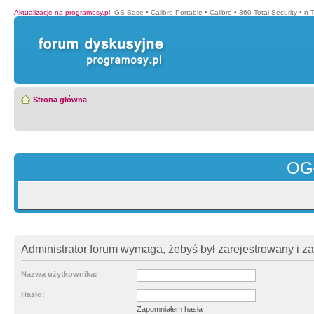
Aktualizacje na programosy.pl
:
GS-Base
•
Calibre Portable
•
Calibre
•
360 Total Security
•
n-
Strona główna
OG
Administrator forum wymaga, żebyś był zarejestrowany i z
Nazwa użytkownika:
Hasło:
Zapomniałem hasła