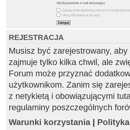
Wyślij ponownie e-mail aktywujący
Zaloguj mnie automatycznie przy każdej wizycie
Ukryj mój status w tej sesji
REJESTRACJA
Musisz być zarejestrowany, aby
zajmuje tylko kilka chwil, ale z
Forum może przyznać dodatkow
użytkownikom. Zanim się zarejes
z netykietą i obowiązującymi tut
regulaminy poszczególnych foró
Warunki korzystania
|
Polityk