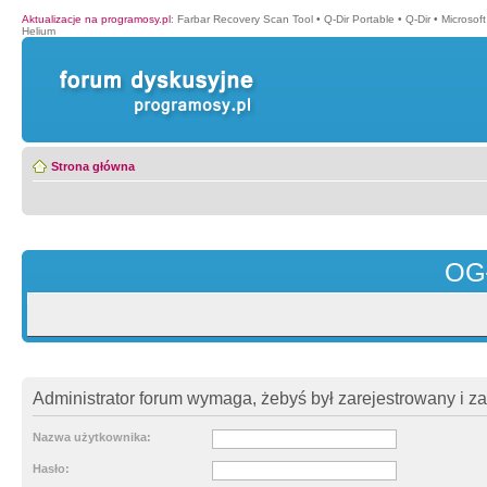
Aktualizacje na programosy.pl
:
Farbar Recovery Scan Tool
•
Q-Dir Portable
•
Q-Dir
•
Microsof
Helium
Strona główna
OG
Administrator forum wymaga, żebyś był zarejestrowany i z
Nazwa użytkownika:
Hasło: