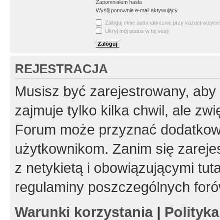
Zapomniałem hasła
Wyślij ponownie e-mail aktywujący
Zaloguj mnie automatycznie przy każdej wizycie
Ukryj mój status w tej sesji
REJESTRACJA
Musisz być zarejestrowany, aby
zajmuje tylko kilka chwil, ale z
Forum może przyznać dodatkow
użytkownikom. Zanim się zarejes
z netykietą i obowiązującymi tut
regulaminy poszczególnych foró
Warunki korzystania
|
Polityk