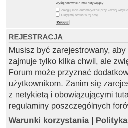
Wyślij ponownie e-mail aktywujący
Zaloguj mnie automatycznie przy każdej wizycie
Ukryj mój status w tej sesji
REJESTRACJA
Musisz być zarejestrowany, aby
zajmuje tylko kilka chwil, ale z
Forum może przyznać dodatkow
użytkownikom. Zanim się zarejes
z netykietą i obowiązującymi tut
regulaminy poszczególnych foró
Warunki korzystania
|
Polityk