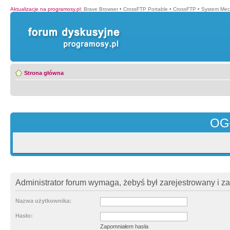
Aktualizacje na programosy.pl
:
Brave Browser
•
CrossFTP Portable
•
CrossFTP
•
System Mec
Strona główna
OG
Administrator forum wymaga, żebyś był zarejestrowany i z
Nazwa użytkownika:
Hasło:
Zapomniałem hasła