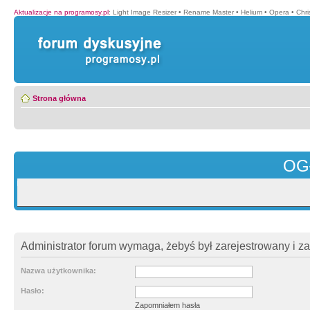
Aktualizacje na programosy.pl
:
Light Image Resizer
•
Rename Master
•
Helium
•
Opera
•
Chr
Strona główna
OG
Administrator forum wymaga, żebyś był zarejestrowany i z
Nazwa użytkownika:
Hasło:
Zapomniałem hasła