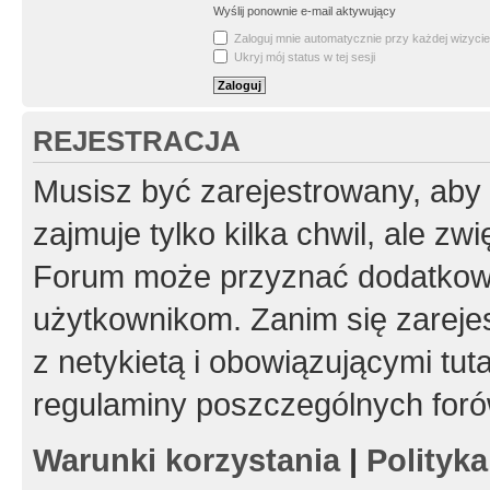
Wyślij ponownie e-mail aktywujący
Zaloguj mnie automatycznie przy każdej wizycie
Ukryj mój status w tej sesji
REJESTRACJA
Musisz być zarejestrowany, aby
zajmuje tylko kilka chwil, ale z
Forum może przyznać dodatkow
użytkownikom. Zanim się zarejes
z netykietą i obowiązującymi tut
regulaminy poszczególnych foró
Warunki korzystania
|
Polityk