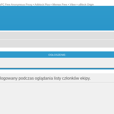
isPC Free Anonymous Proxy
•
Adblock Plus
•
Mixmax Free
•
Viber
•
uBlock Origin
OGŁOSZENIE:
alogowany podczas oglądania listy członków ekipy.