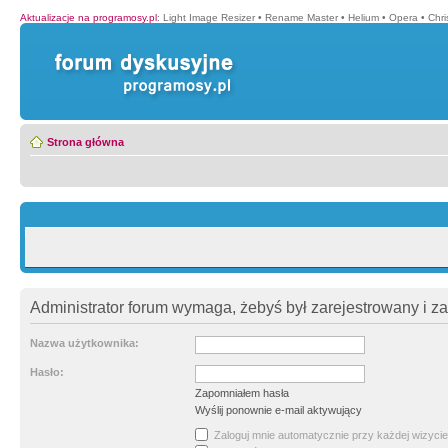
Aktualizacje na programosy.pl
:
Light Image Resizer
•
Rename Master
•
Helium
•
Opera
•
Chr
Strona główna
Administrator forum wymaga, żebyś był zarejestrowany i z
Nazwa użytkownika:
Hasło:
Zapomniałem hasła
Wyślij ponownie e-mail aktywujący
Zaloguj mnie automatycznie przy każdej wizycie