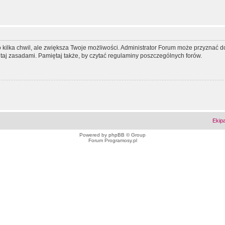
ko kilka chwil, ale zwiększa Twoje możliwości. Administrator Forum może przyzna
tutaj zasadami. Pamiętaj także, by czytać regulaminy poszczególnych forów.
Ekip
Powered by
phpBB
© Group
Forum Programosy.pl