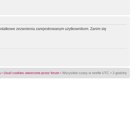
ć dodatkowe zezwolenia zarejestrowanym użytkownikom. Zanim się
a
•
Usuń cookies utworzone przez forum
• Wszystkie czasy w strefie UTC + 2 godziny