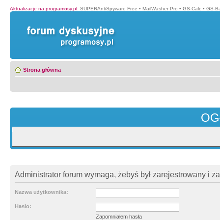
Aktualizacje na programosy.pl
:
SUPERAntiSpyware Free
•
MailWasher Pro
•
GS-Calc
•
GS-B
Strona główna
OG
Administrator forum wymaga, żebyś był zarejestrowany i z
Nazwa użytkownika:
Hasło:
Zapomniałem hasła