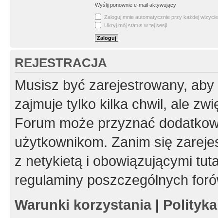
Wyślij ponownie e-mail aktywujący
Zaloguj mnie automatycznie przy każdej wizycie
Ukryj mój status w tej sesji
REJESTRACJA
Musisz być zarejestrowany, aby
zajmuje tylko kilka chwil, ale z
Forum może przyznać dodatkow
użytkownikom. Zanim się zarejes
z netykietą i obowiązującymi tut
regulaminy poszczególnych foró
Warunki korzystania
|
Polityk