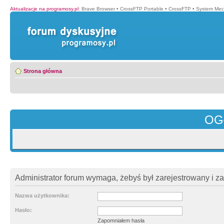
Aktualizacje na programosy.pl
:
Brave Browser
•
CrossFTP Portable
•
CrossFTP
•
System Mec
Strona główna
OG
Administrator forum wymaga, żebyś był zarejestrowany i z
Nazwa użytkownika:
Hasło:
Zapomniałem hasła