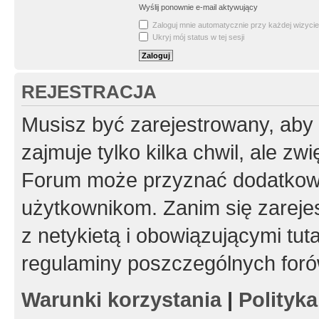
Wyślij ponownie e-mail aktywujący
Zaloguj mnie automatycznie przy każdej wizycie
Ukryj mój status w tej sesji
REJESTRACJA
Musisz być zarejestrowany, aby
zajmuje tylko kilka chwil, ale z
Forum może przyznać dodatkow
użytkownikom. Zanim się zarejes
z netykietą i obowiązującymi tut
regulaminy poszczególnych foró
Warunki korzystania
|
Polityk