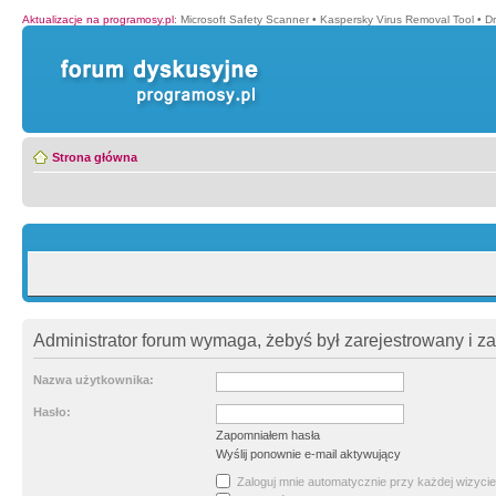
Aktualizacje na programosy.pl
:
Microsoft Safety Scanner
•
Kaspersky Virus Removal Tool
•
Dr
Strona główna
Administrator forum wymaga, żebyś był zarejestrowany i z
Nazwa użytkownika:
Hasło:
Zapomniałem hasła
Wyślij ponownie e-mail aktywujący
Zaloguj mnie automatycznie przy każdej wizycie