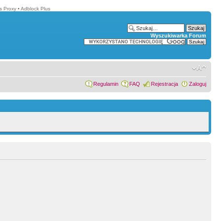
s Proxy
•
Adblock Plus
Wyszukiwarka Forum
Regulamin
FAQ
Rejestracja
Zaloguj