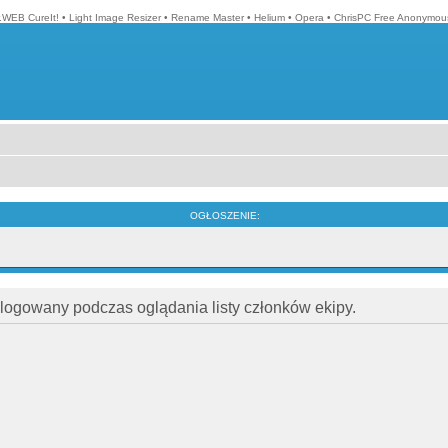
.WEB CureIt!
•
Light Image Resizer
•
Rename Master
•
Helium
•
Opera
•
ChrisPC Free Anonymou
OGŁOSZENIE:
alogowany podczas oglądania listy członków ekipy.