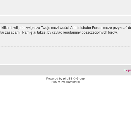
ko kilka chwil, ale zwiększa Twoje możliwości. Administrator Forum może przyzna
tutaj zasadami. Pamiętaj także, by czytać regulaminy poszczególnych forów.
Ekip
Powered by
phpBB
© Group
Forum Programosy.pl