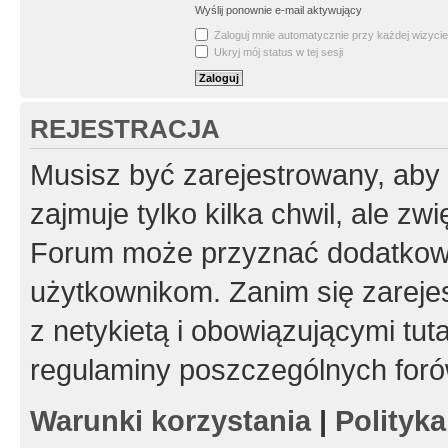
Wyślij ponownie e-mail aktywujący
Zaloguj mnie automatycznie przy każdej wizycie
Ukryj mój status w tej sesji
REJESTRACJA
Musisz być zarejestrowany, aby
zajmuje tylko kilka chwil, ale z
Forum może przyznać dodatkow
użytkownikom. Zanim się zarejes
z netykietą i obowiązującymi tut
regulaminy poszczególnych foró
Warunki korzystania
|
Polityk