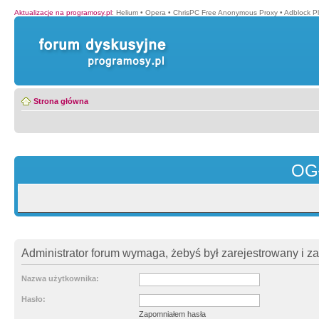
Aktualizacje na programosy.pl
:
Helium
•
Opera
•
ChrisPC Free Anonymous Proxy
•
Adblock P
Strona główna
OG
Administrator forum wymaga, żebyś był zarejestrowany i z
Nazwa użytkownika:
Hasło:
Zapomniałem hasła