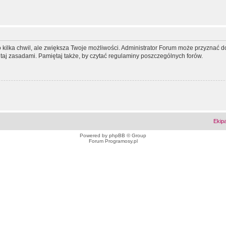
ko kilka chwil, ale zwiększa Twoje możliwości. Administrator Forum może przyzna
tutaj zasadami. Pamiętaj także, by czytać regulaminy poszczególnych forów.
Ekip
Powered by
phpBB
© Group
Forum Programosy.pl