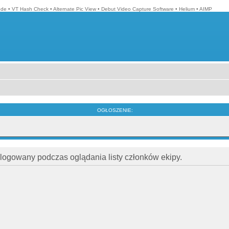
ode
•
VT Hash Check
•
Alternate Pic View
•
Debut Video Capture Software
•
Helium
•
AIMP
OGŁOSZENIE:
alogowany podczas oglądania listy członków ekipy.