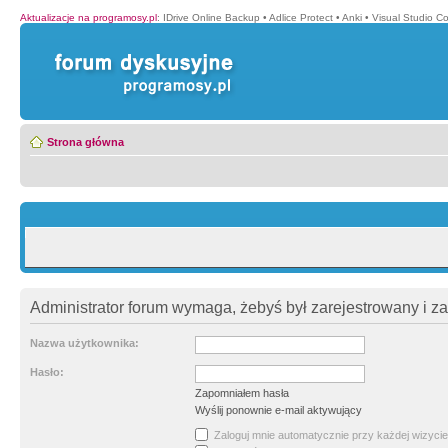
Aktualizacje na programosy.pl
:
IDrive Online Backup
•
Adlice Protect
•
Anki
•
Visual Studio C
Strona główna
Administrator forum wymaga, żebyś był zarejestrowany i z
Nazwa użytkownika:
Hasło:
Zapomniałem hasła
Wyślij ponownie e-mail aktywujący
Zaloguj mnie automatycznie przy każdej wizycie