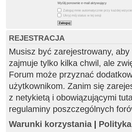
Wyślij ponownie e-mail aktywujący
Zaloguj mnie automatycznie przy każdej wizycie
Ukryj mój status w tej sesji
REJESTRACJA
Musisz być zarejestrowany, aby
zajmuje tylko kilka chwil, ale z
Forum może przyznać dodatkow
użytkownikom. Zanim się zarejes
z netykietą i obowiązującymi tut
regulaminy poszczególnych foró
Warunki korzystania
|
Polityk