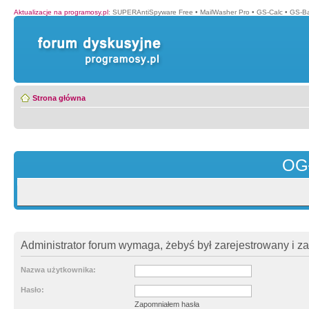
Aktualizacje na programosy.pl
:
SUPERAntiSpyware Free
•
MailWasher Pro
•
GS-Calc
•
GS-B
Strona główna
OG
Administrator forum wymaga, żebyś był zarejestrowany i z
Nazwa użytkownika:
Hasło:
Zapomniałem hasła