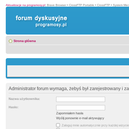
Aktualizacje na programosy.pl
:
Brave Browser
•
CrossFTP Portable
•
CrossFTP
•
System Mec
Strona główna
Administrator forum wymaga, żebyś był zarejestrowany i z
Nazwa użytkownika:
Hasło:
Zapomniałem hasła
Wyślij ponownie e-mail aktywujący
Zaloguj mnie automatycznie przy każdej wizycie