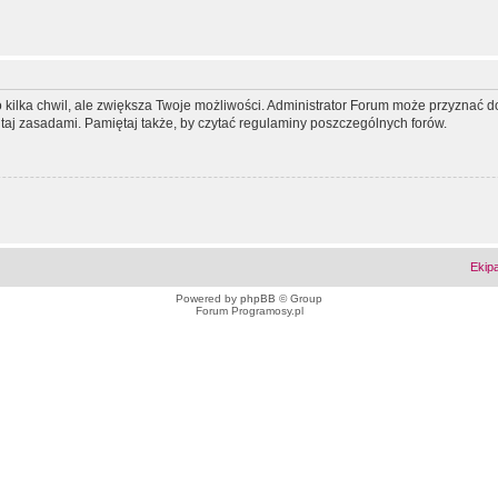
ko kilka chwil, ale zwiększa Twoje możliwości. Administrator Forum może przyzna
tutaj zasadami. Pamiętaj także, by czytać regulaminy poszczególnych forów.
Ekip
Powered by
phpBB
© Group
Forum Programosy.pl