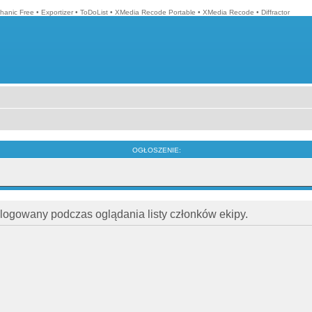
hanic Free
•
Exportizer
•
ToDoList
•
XMedia Recode Portable
•
XMedia Recode
•
Diffractor
OGŁOSZENIE:
alogowany podczas oglądania listy członków ekipy.