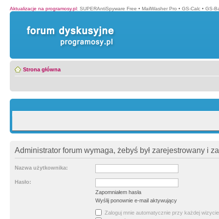
Aktualizacje na programosy.pl
:
SUPERAntiSpyware Free
•
MailWasher Pro
•
GS-Calc
•
GS-B
Strona główna
Administrator forum wymaga, żebyś był zarejestrowany i z
Nazwa użytkownika:
Hasło:
Zapomniałem hasła
Wyślij ponownie e-mail aktywujący
Zaloguj mnie automatycznie przy każdej wizycie