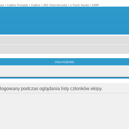
ase
•
Calibre Portable
•
Calibre
•
360 Total Security
•
n-Track Studio
•
AIMP
OGŁOSZENIE:
alogowany podczas oglądania listy członków ekipy.