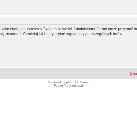
ko kilka chwil, ale zwiększa Twoje możliwości. Administrator Forum może przyzna
tutaj zasadami. Pamiętaj także, by czytać regulaminy poszczególnych forów.
Ekip
Powered by
phpBB
© Group
Forum Programosy.pl