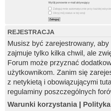
Wyślij ponownie e-mail aktywujący
Zaloguj mnie automatycznie przy każdej wizycie
Ukryj mój status w tej sesji
REJESTRACJA
Musisz być zarejestrowany, aby
zajmuje tylko kilka chwil, ale z
Forum może przyznać dodatkow
użytkownikom. Zanim się zarejes
z netykietą i obowiązującymi tut
regulaminy poszczególnych foró
Warunki korzystania
|
Polityk