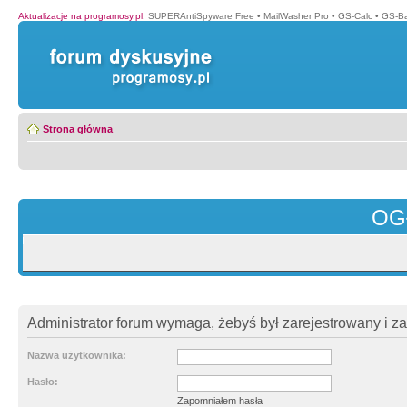
Aktualizacje na programosy.pl
:
SUPERAntiSpyware Free
•
MailWasher Pro
•
GS-Calc
•
GS-B
Strona główna
OG
Administrator forum wymaga, żebyś był zarejestrowany i z
Nazwa użytkownika:
Hasło:
Zapomniałem hasła