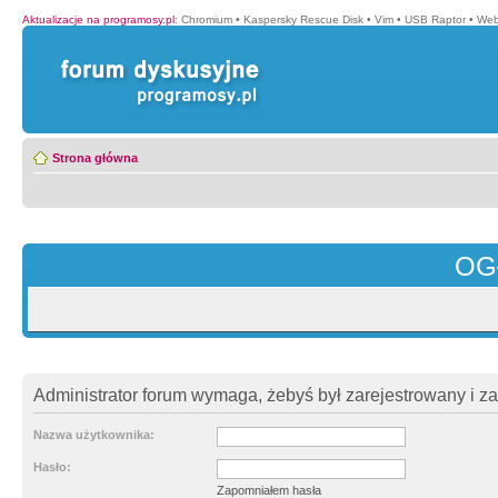
Aktualizacje na programosy.pl
:
Chromium
•
Kaspersky Rescue Disk
•
Vim
•
USB Raptor
•
Web
Strona główna
OG
Administrator forum wymaga, żebyś był zarejestrowany i z
Nazwa użytkownika:
Hasło:
Zapomniałem hasła