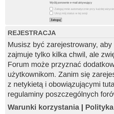
Wyślij ponownie e-mail aktywujący
Zaloguj mnie automatycznie przy każdej wizycie
Ukryj mój status w tej sesji
REJESTRACJA
Musisz być zarejestrowany, aby
zajmuje tylko kilka chwil, ale z
Forum może przyznać dodatkow
użytkownikom. Zanim się zarejes
z netykietą i obowiązującymi tut
regulaminy poszczególnych foró
Warunki korzystania
|
Polityk