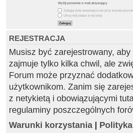
Wyślij ponownie e-mail aktywujący
Zaloguj mnie automatycznie przy każdej wizycie
Ukryj mój status w tej sesji
REJESTRACJA
Musisz być zarejestrowany, aby
zajmuje tylko kilka chwil, ale z
Forum może przyznać dodatkow
użytkownikom. Zanim się zarejes
z netykietą i obowiązującymi tut
regulaminy poszczególnych foró
Warunki korzystania
|
Polityk