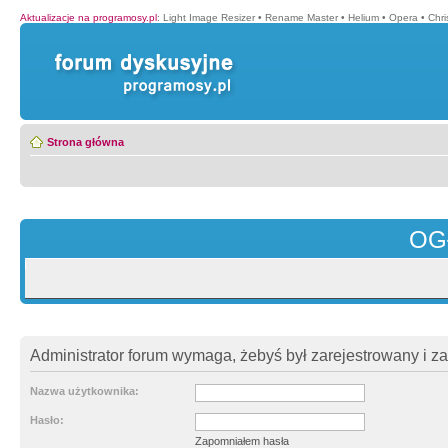
Aktualizacje na programosy.pl
:
Light Image Resizer
•
Rename Master
•
Helium
•
Opera
•
Chr
Strona główna
OG
Administrator forum wymaga, żebyś był zarejestrowany i z
Nazwa użytkownika:
Hasło:
Zapomniałem hasła