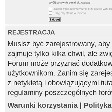
Wyślij ponownie e-mail aktywujący
Zaloguj mnie automatycznie przy każdej wizycie
Ukryj mój status w tej sesji
REJESTRACJA
Musisz być zarejestrowany, aby
zajmuje tylko kilka chwil, ale z
Forum może przyznać dodatkow
użytkownikom. Zanim się zarejes
z netykietą i obowiązującymi tut
regulaminy poszczególnych foró
Warunki korzystania
|
Polityk