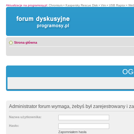
Aktualizacje na programosy.pl
:
Chromium
•
Kaspersky Rescue Disk
•
Vim
•
USB Raptor
•
Web
Strona główna
OG
Administrator forum wymaga, żebyś był zarejestrowany i z
Nazwa użytkownika:
Hasło:
Zapomniałem hasła